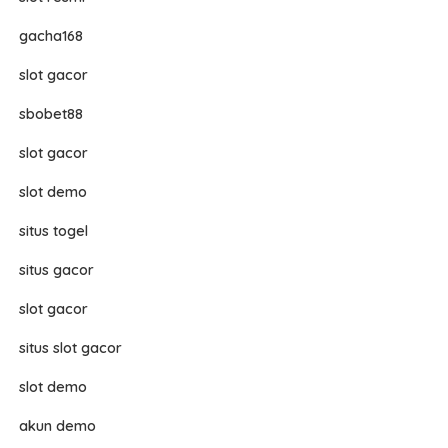
gacha168
slot gacor
sbobet88
slot gacor
slot demo
situs togel
situs gacor
slot gacor
situs slot gacor
slot demo
akun demo