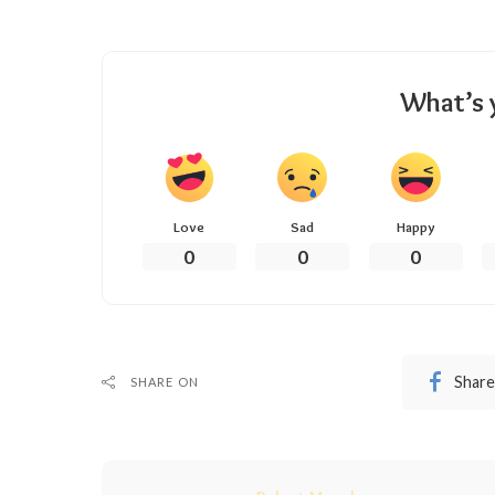
What’s 
Love
Sad
Happy
0
0
0
Share
SHARE ON