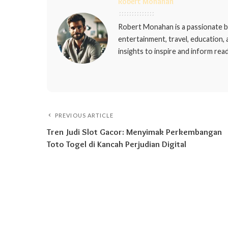
Robert Monahan
Robert Monahan is a passionate b
entertainment, travel, education, 
insights to inspire and inform re
PREVIOUS ARTICLE
Tren Judi Slot Gacor: Menyimak Perkembangan
Toto Togel di Kancah Perjudian Digital