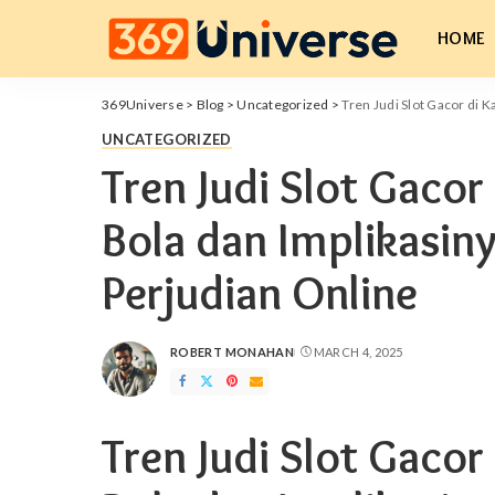
HOME
369Universe
>
Blog
>
Uncategorized
>
Tren Judi Slot Gacor di K
UNCATEGORIZED
Tren Judi Slot Gacor
Bola dan Implikasiny
Perjudian Online
ROBERT MONAHAN
MARCH 4, 2025
POSTED
BY
Tren Judi Slot Gacor