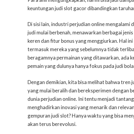
keuntungan judi slot gacor dibandingkan taruhan
Di sisi lain, industri perjudian online mengalami
judi mulai berbenah, menawarkan berbagai jenis 
keren dan fitur bonus yang menggiurkan. Hal ini
termasuk mereka yang sebelumnya tidak terliba
beragamnya permainan yang ditawarkan, ada ke
pemain yang dulunya hanya fokus pada
judi bola
Dengan demikian, kita bisa melihat bahwa tren j
yang mulai beralih dan bereksperimen dengan b
dunia perjudian online. Ini tentu menjadi tantan
menghadirkan inovasi yang menarik dan relevan.
gempuran judi slot? Hanya waktu yang bisa menja
akan terus berevolusi.