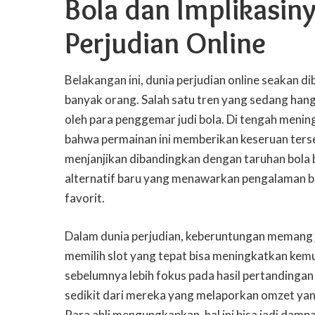
Bola dan Implikasiny
Perjudian Online
Belakangan ini, dunia perjudian online seakan d
banyak orang. Salah satu tren yang sedang hang
oleh para penggemar judi bola. Di tengah menin
bahwa permainan ini memberikan keseruan terse
menjanjikan dibandingkan dengan taruhan bola b
alternatif baru yang menawarkan pengalaman be
favorit.
Dalam dunia perjudian, keberuntungan memang j
memilih slot yang tepat bisa meningkatkan kemu
sebelumnya lebih fokus pada hasil pertandingan 
sedikit dari mereka yang melaporkan omzet yan
Para ahli mengungkapkan, hal ini bisa jadi dam