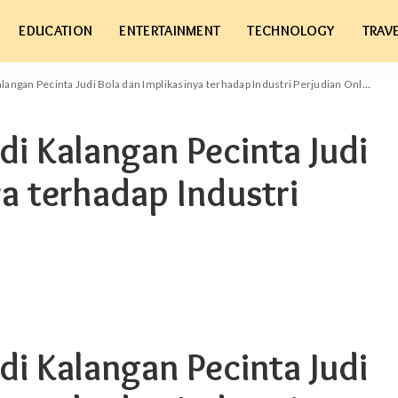
EDUCATION
ENTERTAINMENT
TECHNOLOGY
TRAV
alangan Pecinta Judi Bola dan Implikasinya terhadap Industri Perjudian Online
 di Kalangan Pecinta Judi
a terhadap Industri
 di Kalangan Pecinta Judi