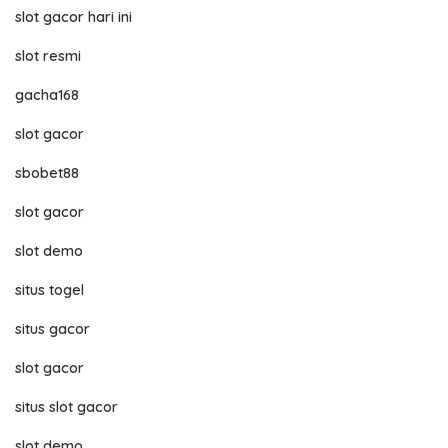
slot gacor hari ini
slot resmi
gacha168
slot gacor
sbobet88
slot gacor
slot demo
situs togel
situs gacor
slot gacor
situs slot gacor
slot demo