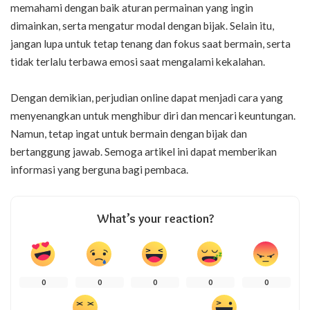
memahami dengan baik aturan permainan yang ingin
dimainkan, serta mengatur modal dengan bijak. Selain itu,
jangan lupa untuk tetap tenang dan fokus saat bermain, serta
tidak terlalu terbawa emosi saat mengalami kekalahan.
Dengan demikian, perjudian online dapat menjadi cara yang
menyenangkan untuk menghibur diri dan mencari keuntungan.
Namun, tetap ingat untuk bermain dengan bijak dan
bertanggung jawab. Semoga artikel ini dapat memberikan
informasi yang berguna bagi pembaca.
What’s your reaction?
0
0
0
0
0