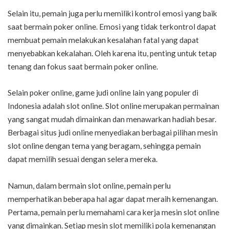
Selain itu, pemain juga perlu memiliki kontrol emosi yang baik
saat bermain poker online. Emosi yang tidak terkontrol dapat
membuat pemain melakukan kesalahan fatal yang dapat
menyebabkan kekalahan. Oleh karena itu, penting untuk tetap
tenang dan fokus saat bermain poker online.
Selain poker online, game judi online lain yang populer di
Indonesia adalah slot online. Slot online merupakan permainan
yang sangat mudah dimainkan dan menawarkan hadiah besar.
Berbagai situs judi online menyediakan berbagai pilihan mesin
slot online dengan tema yang beragam, sehingga pemain
dapat memilih sesuai dengan selera mereka.
Namun, dalam bermain slot online, pemain perlu
memperhatikan beberapa hal agar dapat meraih kemenangan.
Pertama, pemain perlu memahami cara kerja mesin slot online
yang dimainkan. Setiap mesin slot memiliki pola kemenangan