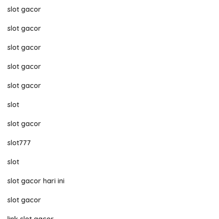
slot gacor
slot gacor
slot gacor
slot gacor
slot gacor
slot
slot gacor
slot777
slot
slot gacor hari ini
slot gacor
link slot gacor