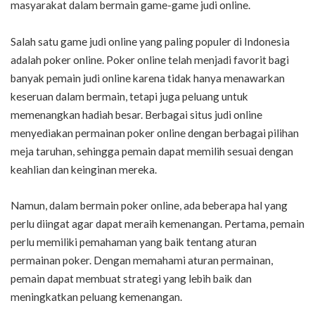
masyarakat dalam bermain game-game judi online.
Salah satu game judi online yang paling populer di Indonesia
adalah poker online. Poker online telah menjadi favorit bagi
banyak pemain judi online karena tidak hanya menawarkan
keseruan dalam bermain, tetapi juga peluang untuk
memenangkan hadiah besar. Berbagai situs judi online
menyediakan permainan poker online dengan berbagai pilihan
meja taruhan, sehingga pemain dapat memilih sesuai dengan
keahlian dan keinginan mereka.
Namun, dalam bermain poker online, ada beberapa hal yang
perlu diingat agar dapat meraih kemenangan. Pertama, pemain
perlu memiliki pemahaman yang baik tentang aturan
permainan poker. Dengan memahami aturan permainan,
pemain dapat membuat strategi yang lebih baik dan
meningkatkan peluang kemenangan.