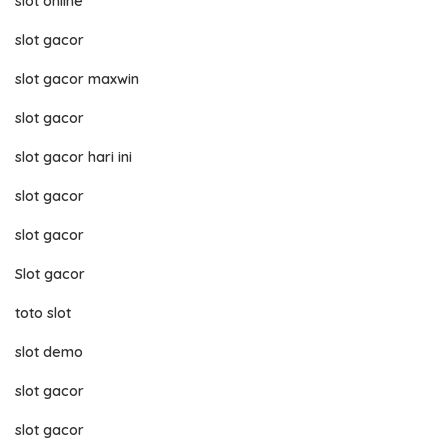
slot online
slot gacor
slot gacor maxwin
slot gacor
slot gacor hari ini
slot gacor
slot gacor
Slot gacor
toto slot
slot demo
slot gacor
slot gacor