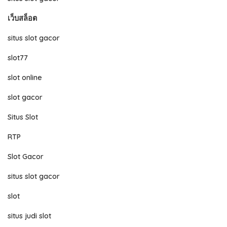
เว็บสล็อต
situs slot gacor
slot77
slot online
slot gacor
Situs Slot
RTP
Slot Gacor
situs slot gacor
slot
situs judi slot