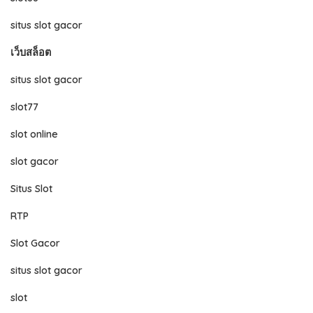
situs slot gacor
เว็บสล็อต
situs slot gacor
slot77
slot online
slot gacor
Situs Slot
RTP
Slot Gacor
situs slot gacor
slot