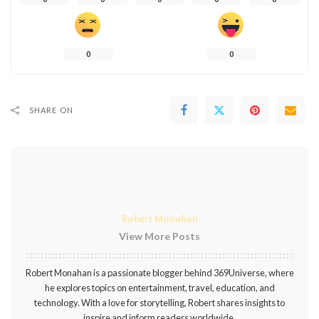
0
0
SHARE ON
Robert Monahan
View More Posts
Robert Monahan is a passionate blogger behind 369Universe, where
he explores topics on entertainment, travel, education, and
technology. With a love for storytelling, Robert shares insights to
inspire and inform readers worldwide.