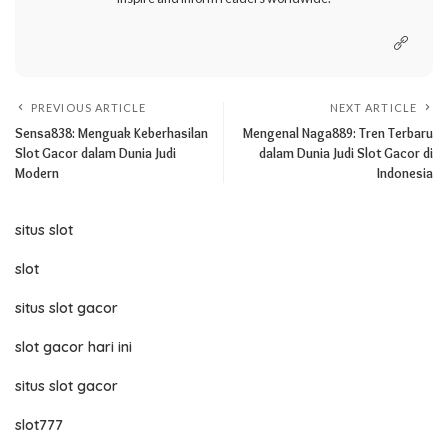
PREVIOUS ARTICLE
NEXT ARTICLE
Sensa838: Menguak Keberhasilan
Mengenal Naga889: Tren Terbaru
Slot Gacor dalam Dunia Judi
dalam Dunia Judi Slot Gacor di
Modern
Indonesia
situs slot
slot
situs slot gacor
slot gacor hari ini
situs slot gacor
slot777