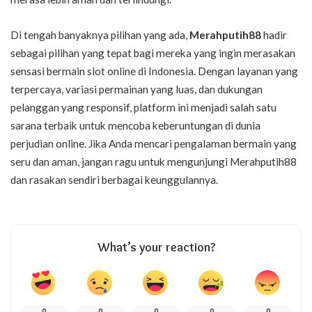
Di tengah banyaknya pilihan yang ada,
Merahputih88
hadir
sebagai pilihan yang tepat bagi mereka yang ingin merasakan
sensasi bermain slot online di Indonesia. Dengan layanan yang
terpercaya, variasi permainan yang luas, dan dukungan
pelanggan yang responsif, platform ini menjadi salah satu
sarana terbaik untuk mencoba keberuntungan di dunia
perjudian online. Jika Anda mencari pengalaman bermain yang
seru dan aman, jangan ragu untuk mengunjungi
Merahputih88
dan rasakan sendiri berbagai keunggulannya.
What’s your reaction?
0
0
0
0
0