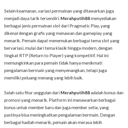
Selain keamanan, variasi permainan yang ditawarkan juga
menjadi daya tarik tersendiri.
Merahputih88
menyediakan
berbagai jenis permainan slot dari Pragmatic Play, yang
dikenal dengan grafis yang menawan dan gameplay yang
menarik. Pemain dapat menemukan berbagai tema slot yang
bervariasi, mulai dari tema klasik hingga modern, dengan
tingkat RTP (Return to Player) yang kompetitif. Hal ini
memungkinkan para pemain tidak hanya menikmati
pengalaman bermain yang menyenangkan, tetapi juga
memiliki peluang menang yang lebih baik.
Salah satu fitur unggulan dari
Merahputih88
adalah bonus dan
promosi yang menarik. Platform ini menawarkan berbagai
bonus untuk member baru dan juga member setia, yang
pastinya bisa meningkatkan pengalaman bermain. Dengan
berbagai hadiah menarik, pemain akan merasa lebih