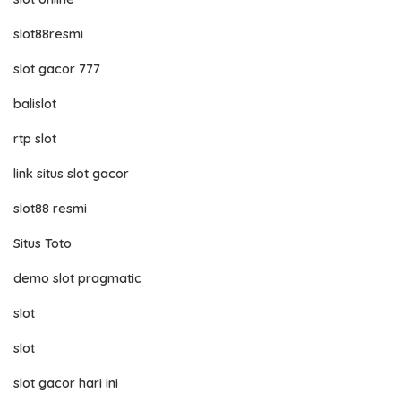
slot88resmi
slot gacor 777
balislot
rtp slot
link situs slot gacor
slot88 resmi
Situs Toto
demo slot pragmatic
slot
slot
slot gacor hari ini