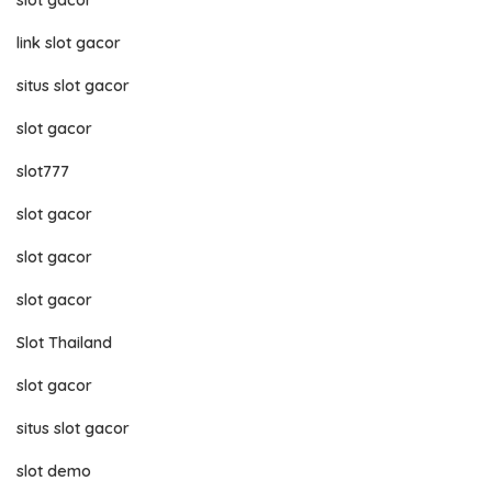
link slot gacor
situs slot gacor
slot gacor
slot777
slot gacor
slot gacor
slot gacor
Slot Thailand
slot gacor
situs slot gacor
slot demo