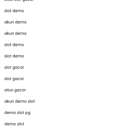
slot demo
akun demo
akun demo
slot demo
slot demo
slot gacor
slot gacor
situs gacor
akun demo slot
demo slot pg
demo slot