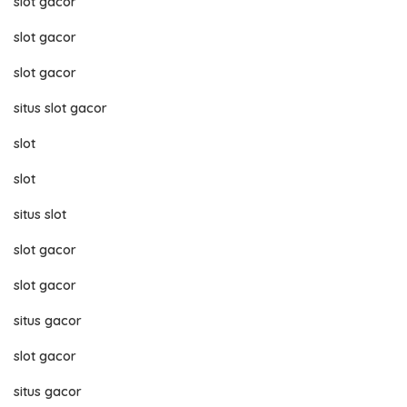
slot gacor
slot gacor
slot gacor
situs slot gacor
slot
slot
situs slot
slot gacor
slot gacor
situs gacor
slot gacor
situs gacor