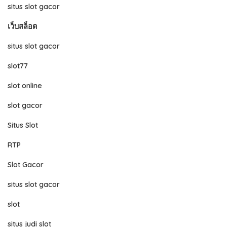
situs slot gacor
เว็บสล็อต
situs slot gacor
slot77
slot online
slot gacor
Situs Slot
RTP
Slot Gacor
situs slot gacor
slot
situs judi slot