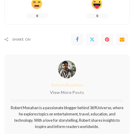
0
0
SHARE ON
Robert Monahan
View More Posts
Robert Monahan is a passionate blogger behind 369Universe, where
he explores topics on entertainment, travel, education, and
technology. With a love for storytelling, Robert shares insights to
inspire and inform readers worldwide.