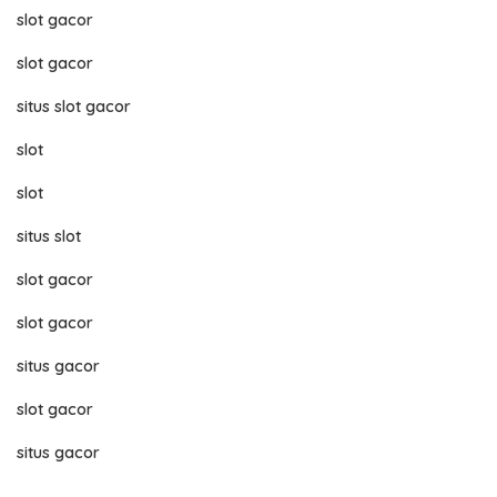
slot gacor
slot gacor
situs slot gacor
slot
slot
situs slot
slot gacor
slot gacor
situs gacor
slot gacor
situs gacor