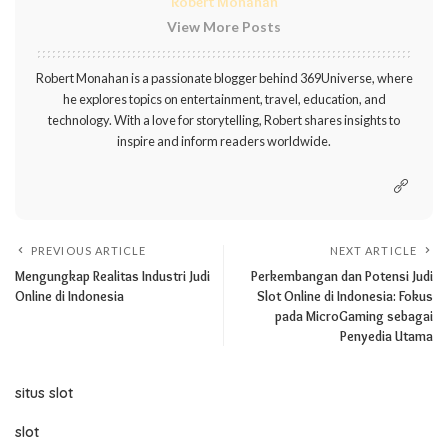
Robert Monahan
View More Posts
Robert Monahan is a passionate blogger behind 369Universe, where
he explores topics on entertainment, travel, education, and
technology. With a love for storytelling, Robert shares insights to
inspire and inform readers worldwide.
PREVIOUS ARTICLE
NEXT ARTICLE
Mengungkap Realitas Industri Judi
Perkembangan dan Potensi Judi
Online di Indonesia
Slot Online di Indonesia: Fokus
pada MicroGaming sebagai
Penyedia Utama
situs slot
slot