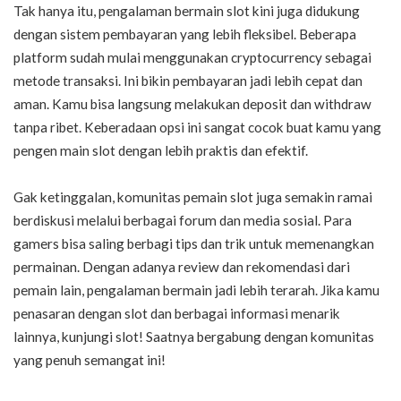
Tak hanya itu, pengalaman bermain slot kini juga didukung
dengan sistem pembayaran yang lebih fleksibel. Beberapa
platform sudah mulai menggunakan cryptocurrency sebagai
metode transaksi. Ini bikin pembayaran jadi lebih cepat dan
aman. Kamu bisa langsung melakukan deposit dan withdraw
tanpa ribet. Keberadaan opsi ini sangat cocok buat kamu yang
pengen main slot dengan lebih praktis dan efektif.
Gak ketinggalan, komunitas pemain slot juga semakin ramai
berdiskusi melalui berbagai forum dan media sosial. Para
gamers bisa saling berbagi tips dan trik untuk memenangkan
permainan. Dengan adanya review dan rekomendasi dari
pemain lain, pengalaman bermain jadi lebih terarah. Jika kamu
penasaran dengan slot dan berbagai informasi menarik
lainnya, kunjungi
slot
! Saatnya bergabung dengan komunitas
yang penuh semangat ini!