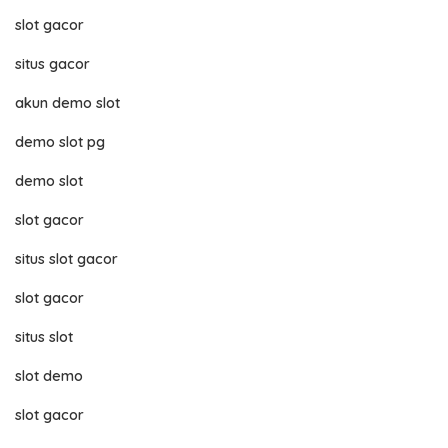
slot gacor
situs gacor
akun demo slot
demo slot pg
demo slot
slot gacor
situs slot gacor
slot gacor
situs slot
slot demo
slot gacor