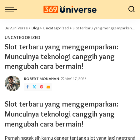
369Universe
>
Blog
>
Uncategorized
>
Slot terbaru yang menggemparkan: Munculnya teknologi canggih yang mengubah cara bermain!
UNCATEGORIZED
Slot terbaru yang menggemparkan:
Munculnya teknologi canggih yang
mengubah cara bermain!
ROBERT MONAHAN
MAY 17, 2026
POSTED
BY
Slot terbaru yang menggemparkan:
Munculnya teknologi canggih yang
mengubah cara bermain!
Pernah nggak sih kamu denger tentang slot yang lagi ngetrend