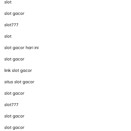
slot
slot gacor
slot777
slot
slot gacor hari ini
slot gacor
link slot gacor
situs slot gacor
slot gacor
slot777
slot gacor
slot gacor