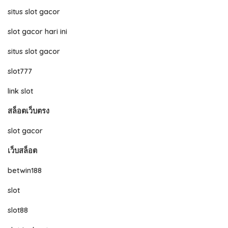
situs slot gacor
slot gacor hari ini
situs slot gacor
slot777
link slot
สล็อตเว็บตรง
slot gacor
เว็บสล็อต
betwin188
slot
slot88